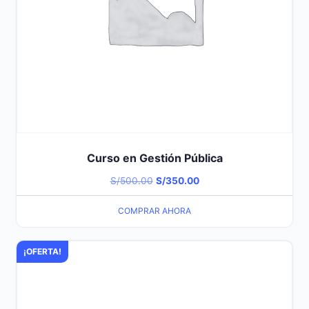
Curso en Gestión Pública
El
El
S/
500.00
S/
350.00
precio
precio
COMPRAR AHORA
original
actual
era:
es:
¡OFERTA!
S/500.00.
S/350.00.