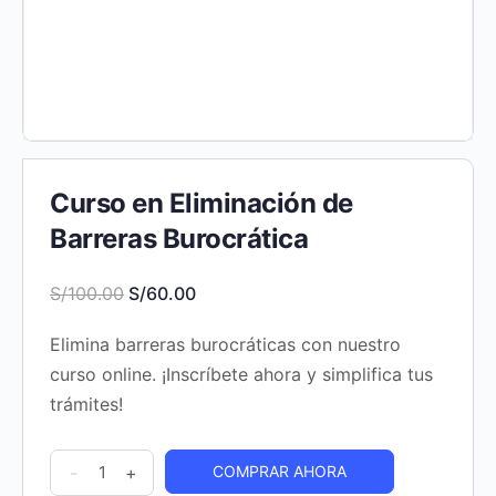
Curso en Eliminación de
Barreras Burocrática
El
El
S/
100.00
S/
60.00
precio
precio
Elimina barreras burocráticas con nuestro
original
actual
curso online. ¡Inscríbete ahora y simplifica tus
era:
es:
trámites!
S/100.00.
S/60.00.
Curso
-
+
COMPRAR AHORA
en