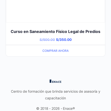
Curso en Saneamiento Físico Legal de Predios
El
El
S/
500.00
S/
350.00
precio
precio
COMPRAR AHORA
original
actual
era:
es:
S/500.00.
S/350.00.
Centro de formación que brinda servicios de asesoría y
capacitación
© 2018 - 2026 - Enace®