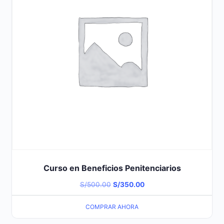
Curso en Beneficios Penitenciarios
El
El
S/
500.00
S/
350.00
precio
precio
COMPRAR AHORA
original
actual