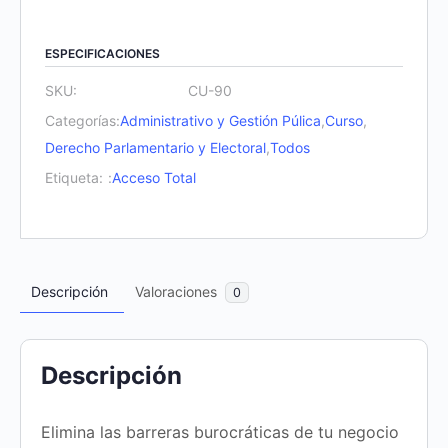
Eliminación
de
ESPECIFICACIONES
Barreras
SKU:
CU-90
Burocrática
Categorías:
Administrativo y Gestión Púlica
,
Curso
,
cantidad
Derecho Parlamentario y Electoral
,
Todos
Etiqueta:
:
Acceso Total
Descripción
Valoraciones
0
Descripción
Elimina las barreras burocráticas de tu negocio