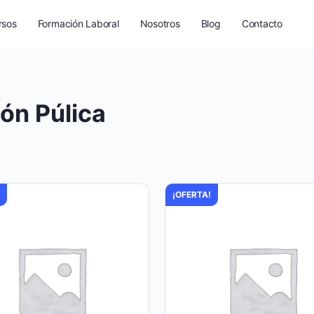
rsos
Formación Laboral
Nosotros
Blog
Contacto
ión Púlica
!
¡OFERTA!