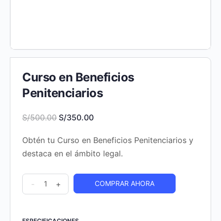
Curso en Beneficios
Penitenciarios
El
El
S/
500.00
S/
350.00
precio
precio
Obtén tu Curso en Beneficios Penitenciarios y
original
actual
destaca en el ámbito legal.
era:
es:
S/500.00.
S/350.00.
Curso
-
+
COMPRAR AHORA
en
Beneficios
Penitenciarios
ESPECIFICACIONES