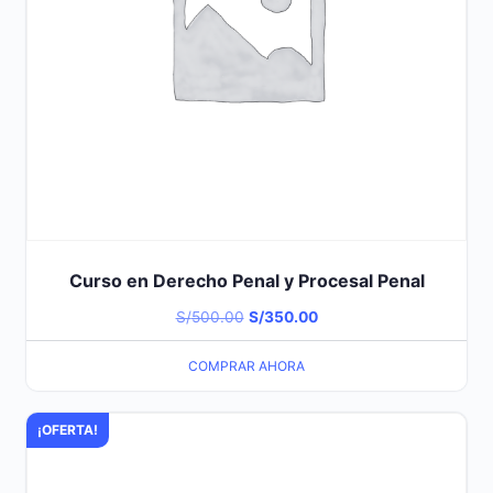
Curso en Derecho Penal y Procesal Penal
El
El
S/
500.00
S/
350.00
precio
precio
COMPRAR AHORA
original
actual
era:
es:
¡OFERTA!
S/500.00.
S/350.00.