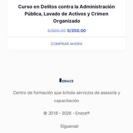
Curso en Delitos contra la Administración
Pública, Lavado de Activos y Crimen
Organizado
El
El
S/
500.00
S/
350.00
precio
precio
COMPRAR AHORA
original
actual
era:
es:
S/500.00.
S/350.00.
Centro de formación que brinda servicios de asesoría y
capacitación
© 2018 - 2026 - Enace®
Síguenos!