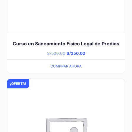
Curso en Saneamiento Físico Legal de Predios
El
El
S/
500.00
S/
350.00
precio
precio
COMPRAR AHORA
original
actual
era:
es:
¡OFERTA!
S/500.00.
S/350.00.