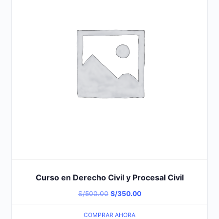
Curso en Derecho Civil y Procesal Civil
El
El
S/
500.00
S/
350.00
precio
precio
COMPRAR AHORA