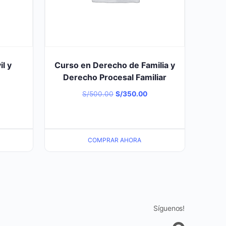
l y
Curso en Derecho de Familia y
Derecho Procesal Familiar
l
El
El
S/
500.00
S/
350.00
recio
precio
precio
ctual
original
actual
s:
era:
es:
COMPRAR AHORA
/350.00.
S/500.00.
S/350.00.
Síguenos!