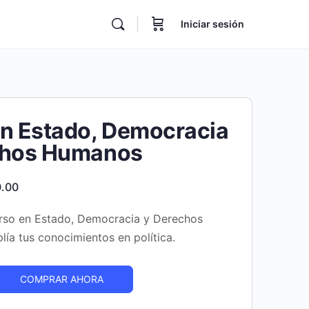
Iniciar sesión
n Estado, Democracia
chos Humanos
El
.00
o
precio
rso en Estado, Democracia y Derechos
al
actual
ía tus conocimientos en política.
es:
.00.
S/350.00.
COMPRAR AHORA