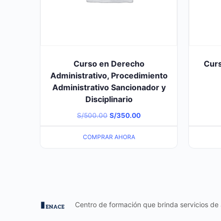
Curso en Derecho
Curs
Administrativo, Procedimiento
Administrativo Sancionador y
Disciplinario
El
El
S/
500.00
S/
350.00
precio
precio
COMPRAR AHORA
original
actual
era:
es:
S/500.00.
S/350.00.
Centro de formación que brinda servicios de 