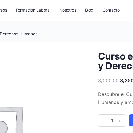
rsos
Formación Laboral
Nosotros
Blog
Contacto
y Derechos Humanos
Curso e
y Dere
El
S/
500.00
S/
350
preci
Descubre el Cu
origin
Humanos y ampl
era:
S/500
Curso
-
+
en