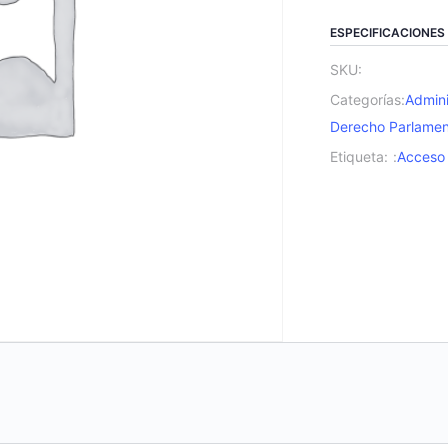
Estado,
Democracia
ESPECIFICACIONES
y
SKU:
Derechos
Categorías:
Admini
Humanos
Derecho Parlament
cantidad
Etiqueta:
:
Acceso 