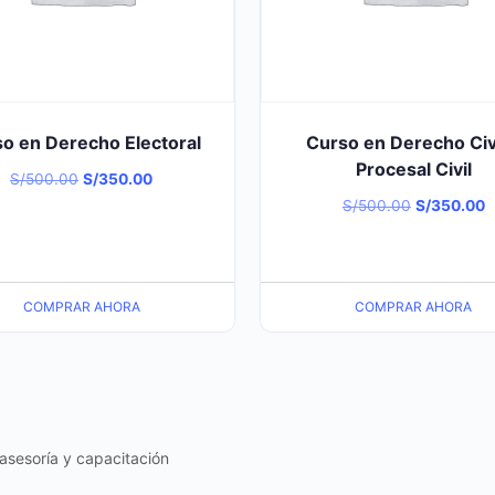
o en Derecho Electoral
Curso en Derecho Civi
Procesal Civil
El
El
S/
500.00
S/
350.00
El
E
S/
500.00
S/
350.00
precio
precio
precio
p
original
actual
original
a
era:
es:
era:
e
S/500.00.
S/350.00.
COMPRAR AHORA
COMPRAR AHORA
S/500.00.
S
asesoría y capacitación