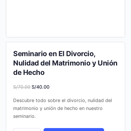
Seminario en El Divorcio,
Nulidad del Matrimonio y Unión
de Hecho
El
El
S/
70.00
S/
40.00
precio
precio
Descubre todo sobre el divorcio, nulidad del
original
actual
matrimonio y unión de hecho en nuestro
era:
es:
seminario.
S/70.00.
S/40.00.