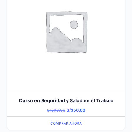
Curso en Seguridad y Salud en el Trabajo
El
El
S/
500.00
S/
350.00
precio
precio
COMPRAR AHORA
original
actual