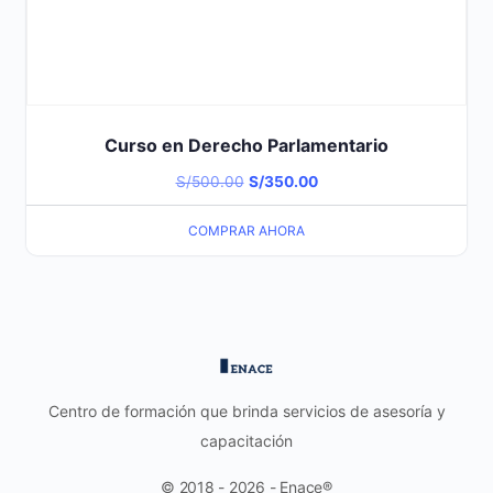
Curso en Derecho Parlamentario
El
El
S/
500.00
S/
350.00
precio
precio
COMPRAR AHORA
original
actual
era:
es:
S/500.00.
S/350.00.
Centro de formación que brinda servicios de asesoría y
capacitación
© 2018 - 2026 - Enace®