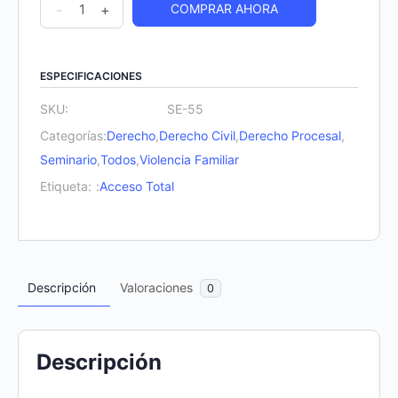
Seminario
-
+
COMPRAR AHORA
en
El
Divorcio,
ESPECIFICACIONES
Nulidad
SKU:
SE-55
del
Categorías:
Derecho
,
Derecho Civil
,
Derecho Procesal
,
Matrimonio
Seminario
,
Todos
,
Violencia Familiar
y
Etiqueta:
:
Acceso Total
Unión
de
Hecho
cantidad
Descripción
Valoraciones
0
Descripción