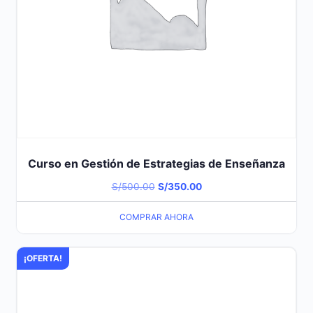
Curso en Gestión de Estrategias de Enseñanza
El
El
S/
500.00
S/
350.00
precio
precio
COMPRAR AHORA
original
actual
era:
es:
¡OFERTA!
S/500.00.
S/350.00.