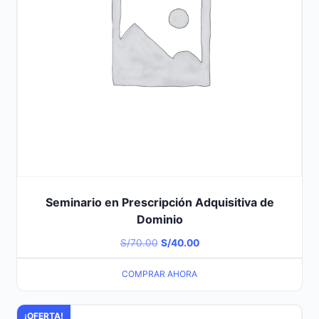
Seminario en Prescripción Adquisitiva de
Dominio
El
El
S/
70.00
S/
40.00
precio
precio
COMPRAR AHORA
original
actual
era:
es:
¡OFERTA!
S/70.00.
S/40.00.